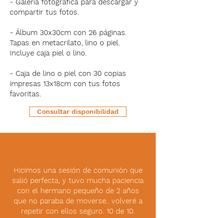
- Galería fotográfica para descargar y
compartir tus fotos.
- Álbum 30x30cm con 26 páginas.
Tapas en metacrilato, lino o piel.
Incluye caja piel o lino.
- Caja de lino o piel con 30 copias
impresas 13x18cm con tus fotos
favoritas.
Consultar disponibilidad
Hicimos una sesión de comunión que
salió perfecta, y tuvo mucha paciencia
con el hermano pequeño de 2 años
que no paraba de moverse.. volveré a
repetir con ellos seguro. 10 de 10.